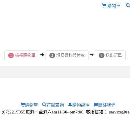
購物車
檢視購物車
填寫資料與付款
送出訂單
1
2
3
購物車
訂單查詢
購物說明
聯絡我們
7)2219955每週一至週六am11:30~pm7:00
客服信箱：
service@sa